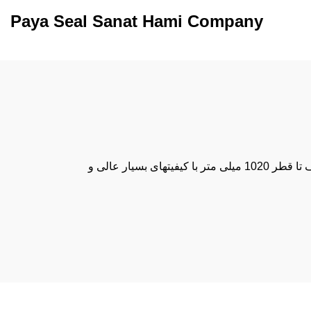
Paya Seal Sanat Hami Company
شرکت پایا سیل صنعت حامی با سابقه 20 سال در زمینه تهیه و توزیع انواع پکینگ و آب بندهای صنعتی معمولی و حرارتی در سایزهای مختلف تا قطر 1020 میلی متر با کیفیتهای بسیار عالی و