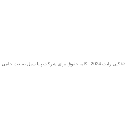
© کپی رایت 2024 | کلیه حقوق برای شرکت پایا سیل صنعت حامی محفوظ است ... طراحی وبسایت توسط زاویه 09196600661