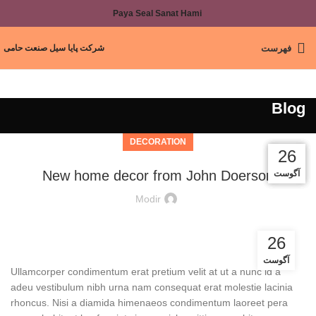
Paya Seal Sanat Hami
فهرست
شرکت پایا سیل صنعت حامی
Blog
DECORATION
27
27
26
26
New home decor from John Doerson
آگوست
آگوست
آگوست
آگوست
Modir
26
آگوست
Ullamcorper condimentum erat pretium velit at ut a nunc id a
adeu vestibulum nibh urna nam consequat erat molestie lacinia
rhoncus. Nisi a diamida himenaeos condimentum laoreet pera