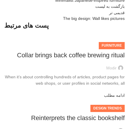
Minimalist Japanese-inspired furniture
بازگشت به لیست
قدیمی تر
The big design: Wall likes pictures
پست های مرتبط
FURNITURE
Collar brings back coffee brewing ritual
Modir
When it’s about controlling hundreds of articles, product pages for
web shops, or user profiles in social networks, all
ادامه مطلب
DESIGN TRENDS
Reinterprets the classic bookshelf