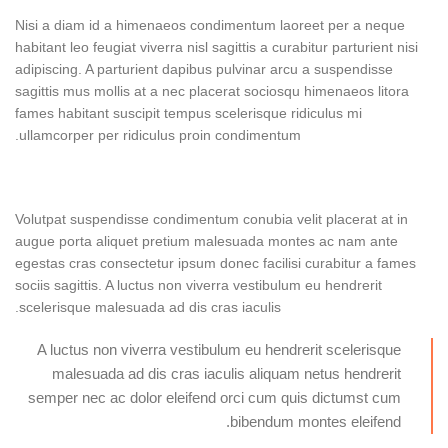
Nisi a diam id a himenaeos condimentum laoreet per a neque
habitant leo feugiat viverra nisl sagittis a curabitur parturient nisi
adipiscing. A parturient dapibus pulvinar arcu a suspendisse
sagittis mus mollis at a nec placerat sociosqu himenaeos litora
fames habitant suscipit tempus scelerisque ridiculus mi
ullamcorper per ridiculus proin condimentum.
Volutpat suspendisse condimentum conubia velit placerat at in
augue porta aliquet pretium malesuada montes ac nam ante
egestas cras consectetur ipsum donec facilisi curabitur a fames
sociis sagittis. A luctus non viverra vestibulum eu hendrerit
scelerisque malesuada ad dis cras iaculis.
A luctus non viverra vestibulum eu hendrerit scelerisque
malesuada ad dis cras iaculis aliquam netus hendrerit
semper nec ac dolor eleifend orci cum quis dictumst cum
bibendum montes eleifend.