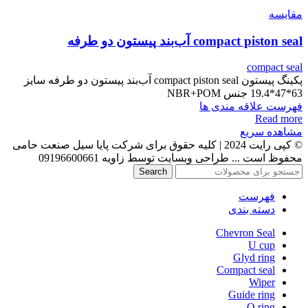
مقایسه
compact piston seal آب‌بند پیستون دو طرفه
compact seal
پکینگ پیستون compact piston seal آب‌بند پیستون دو طرفه سایز
63*47*19.4 جنس NBR+POM
فهرست علاقه مندی ها
Read more
مشاهده سریع
© کپی رایت 2024 | کلیه حقوق برای شرکت پایا سیل صنعت حامی
محفوظ است ... طراحی وبسایت توسط زاویه 09196600661
Search
فهرست
دسته بندی
Chevron Seal
U cup
Glyd ring
Compact seal
Wiper
Guide ring
O ring