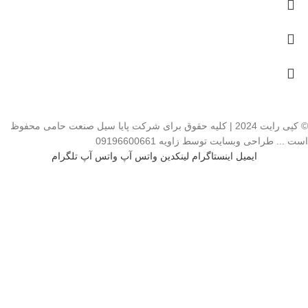
© کپی رایت 2024 | کلیه حقوق برای شرکت پایا سیل صنعت حامی محفوظ
است ... طراحی وبسایت توسط زاویه 09196600661
ایمیل
اینستاگرام
لینکدین
واتس آپ
واتس آپ
تلگرام