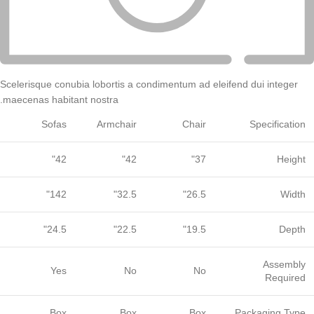
Scelerisque conubia lobortis a condimentum ad eleifend dui integer
maecenas habitant nostra.
Sofas
Armchair
Chair
Specification
42"
42"
37"
Height
142"
32.5"
26.5"
Width
24.5"
22.5"
19.5"
Depth
Assembly
Yes
No
No
Required
Box
Box
Box
Packaging Type