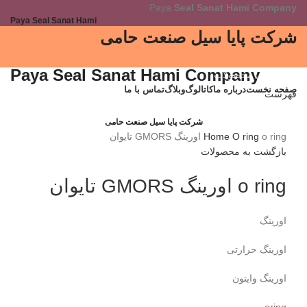
Paya
Seal Sanat Hami Company
Paya Seal Sanat Hami
شرکت پایا سیل صنعت حامی
Paya Seal Sanat Hami Company
دسته بندی محصولات
صفحه نخست
درباره ما
کاتالوگ
وبلاگ
تماس با ما
فهرست
برای بزرگنمایی کلیک کنید
شرکت پایا سیل صنعت حامی
o ring اورینگ GMORS تایوان
O ring
Home
بازگشت به محصولات
o ring اورینگ GMORS تایوان
اورینگ
اورینگ حرارتی
اورینگ وایتون