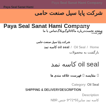
Paya
Seal Sanat Hami Company
Paya Seal Sanat Hami
شرکت پایا سیل صنعت حامی
Paya Seal Sanat Hami Company
دسته بندی محصولات
صفحه نخست
درباره ما
کاتالوگ
وبلاگ
تماس با ما
فهرست
برای بزرگنمایی کلیک کنید
شرکت پایا سیل صنعت حامی
Home
Oil Seal
oil seal کاسه نمد
بازگشت به محصولات
oil seal کاسه نمد
مقایسه
فهرست علاقه مندی ها
Category:
Oil Seal
SHIPPING & DELIVERY
DESCRIPTION
Description
کاسه نمد سایز55*72*9 جنس NBR