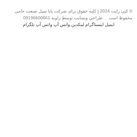
© کپی رایت 2024 | کلیه حقوق برای شرکت پایا سیل صنعت حامی
محفوظ است ... طراحی وبسایت توسط زاویه 09196600661
ایمیل
اینستاگرام
لینکدین
واتس آپ
واتس آپ
تلگرام