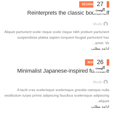
27
DESIGN TRENDS
آگوست
Reinterprets the classic bookshelf
Modir
Aliquet parturient scele risque scele risque nibh pretium parturient
suspendisse platea sapien torquent feugiat parturient hac
amet. Vo...
ادامه مطلب
26
INSPIRATION
آگوست
Minimalist Japanese-inspired furniture
Modir
A taciti cras scelerisque scelerisque gravida natoque nulla
vestibulum turpis primis adipiscing faucibus scelerisque adipiscing
aliquet...
ادامه مطلب