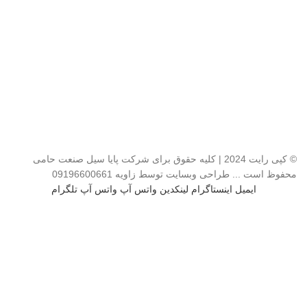
RHONCUS QUISQUE SOLLICITUDIN
© کپی رایت 2024 | کلیه حقوق برای شرکت پایا سیل صنعت حامی
محفوظ است ... طراحی وبسایت توسط زاویه 09196600661
ایمیل
اینستاگرام
لینکدین
واتس آپ
واتس آپ
تلگرام